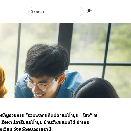
เชิญร่วมงาน “รวมพลคนกินปลาแม่น้ำมูน - โขง” ณ
าเรือหาปลาริมแม่น้ำมูน บ้านวังสะแบงใต้ อำเภอ
งเจียม จังหวัดอุบลราชธานี