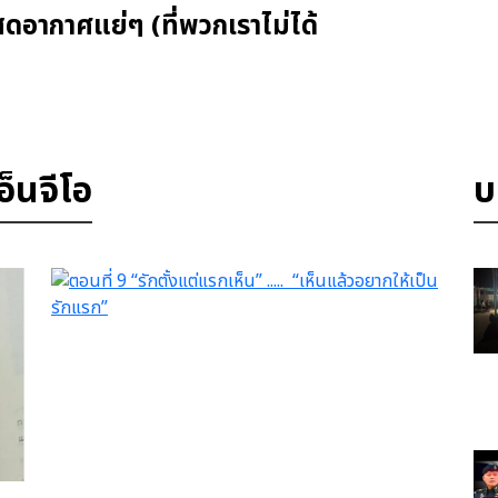
ดอากาศแย่ๆ (ที่พวกเราไม่ได้
เยาวชนเพื่ออากาศสะอาด และ
็นจีโอ
บ