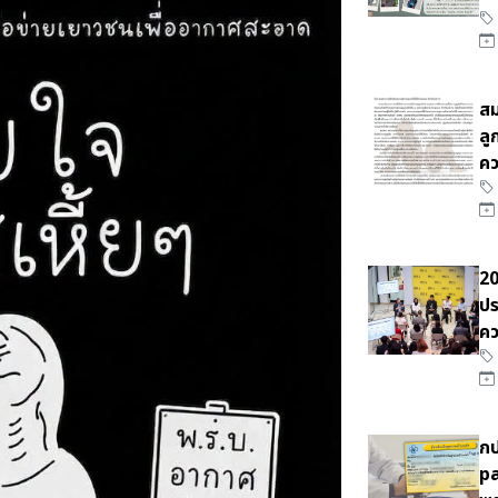
สม
ลู
คว
20
ปร
คว
กป
pa